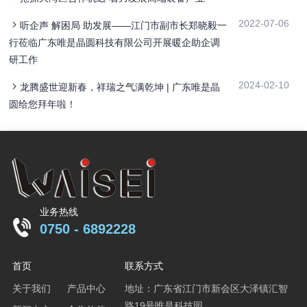
2022-07-06
听企声 解困局 助发展——江门市副市长郑晓毅一
行莅临广东唯是晶圆科技有限公司开展暖企助企调
研工作
2024-02-10
龙腾盛世迎新春，祥瑞之气满乾坤 | 广东唯是晶
圆给您拜年啦！
业务热线
0750 - 6892228
首页
联系方式
关于我们
产品中心
地址：广东省江门市新会区大泽镇汇智
路19号唯是科技园