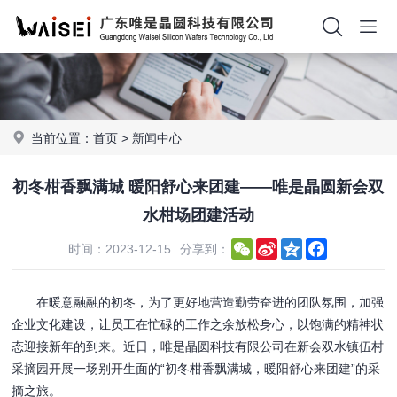
当前位置：
首页
>
新闻中心
初冬柑香飘满城 暖阳舒心来团建——唯是晶圆新会双
水柑场团建活动
WeChat
Sina
Qzone
Facebook
时间：2023-12-15
分享到：
Weibo
在暖意融融的初冬，为了更好地营造勤劳奋进的团队氛围，加强
企业文化建设，让员工在忙碌的工作之余放松身心，以饱满的精神状
态迎接新年的到来。近日，唯是晶圆科技有限公司在新会双水镇伍村
采摘园开展一场别开生面的“初冬柑香飘满城，暖阳舒心来团建”的采
摘之旅。