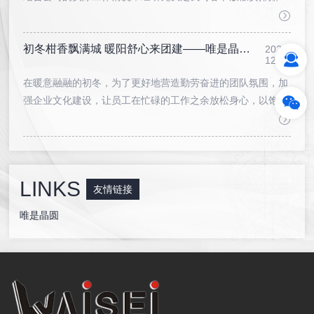
下：
2024年2月9日至2月17日放假，共9天。
初冬柑香飘满城 暖阳舒心来团建——唯是晶圆新会双水柑场团建活动
2月4日（周日）、2月18日（周日）上班。
2023-
12-15
预祝您新春快乐，阖家幸福！
在暖意融融的初冬，为了更好地营造勤劳奋进的团队氛围，加
强企业文化建设，让员工在忙碌的工作之余放松身心，以饱满
的精神状态迎接新年的到来。近日，唯是晶圆科技有限公司在
新会双水镇伍村采摘园开展一场别开生面的“初冬柑香飘满
城，暖阳舒心来团建”的采摘之旅。
LINKS
友情链接
唯是晶圆